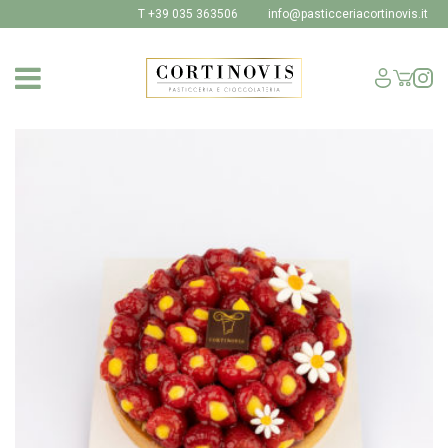
T +39 035 363506
info@pasticceriacortinovis.it
SHOP
I NOSTRI PRODOTTI