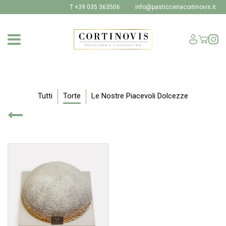
T +39 035 363506
info@pasticceriacortinovis.it
SHOP
I NOSTRI PRODOTTI
Tutti
Torte
Le Nostre Piacevoli Dolcezze