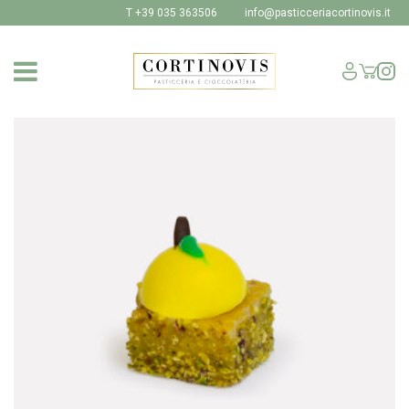
T +39 035 363506
info@pasticceriacortinovis.it
SHOP
I NOSTRI PRODOTTI