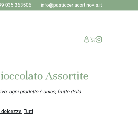
39 035 363506
info@pasticceriacortinovis.it
Cioccolato Assortite
vo: ogni prodotto è unico, frutto della
i dolcezze
,
Tutti