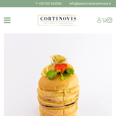
T +39 035 363506
info@pasticceriacortinovis.it
SHOP
I NOSTRI PRODOTTI