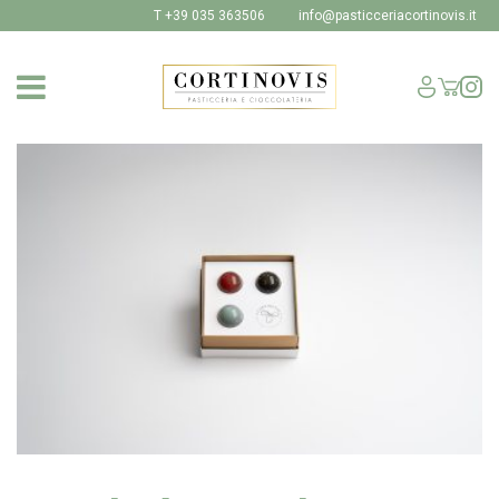
T +39 035 363506
info@pasticceriacortinovis.it
SHOP
I NOSTRI PRODOTTI