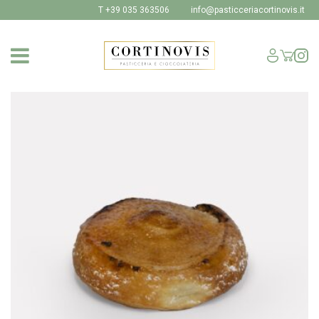
T +39 035 363506
info@pasticceriacortinovis.it
SHOP
I NOSTRI PRODOTTI