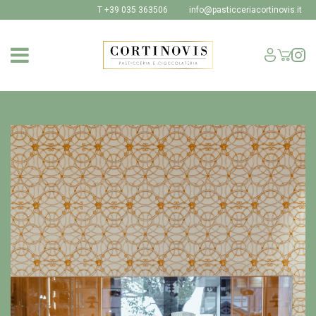
T +39 035 363506
info@pasticceriacortinovis.it
SHOP
I NOSTRI PRODOTTI