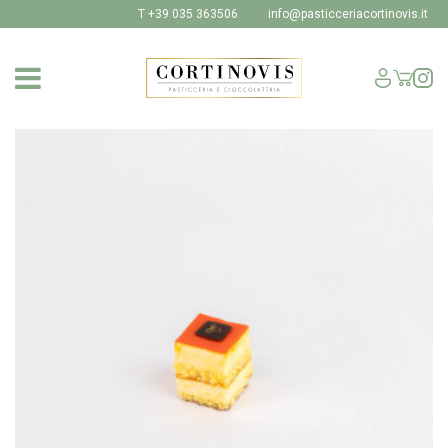
T +39 035 363506
info@pasticceriacortinovis.it
SHOP
I NOSTRI PRODOTTI